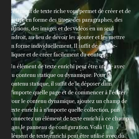
L'élément de texte riche vous permet de créer et de
mettre en forme des titres, des paragraphes, des
citations, des images et des vidéos en un seul
endroit, au lieu de devoir les ajouter et les mettre
en forme individuellement. Il suffit de double-
cliquer et de créer facilement du contenu.
Un élément de texte enrichi peut être utilisé avec
du contenu statique ou dynamique. Pour le
contenu statique, il suffit de le déposer dans
n'importe quelle page et de commencer à l'éditer.
Pour le contenu dynamique, ajoutez un champ de
texte enrichi à n'importe quelle collection, puis
connectez un élément de texte enrichi à ce champ
dans le panneau de configuration. Voilà ! Un
élément de texte enrichi peut être utilisé avec du