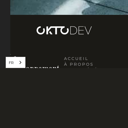
Le
ACCUEIL
FR
À PROPOS
développement
PROPRIÉTÉS
CONTACTEZ-NOUS
innovant...
une priorité.
4717 RUE WELLINGTON
MONTRÉAL, QC H4G 1X2