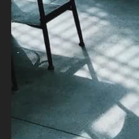
Francisco Est Géniale
SAN FRANCISCO BUSINESS
Une Agence De Design De Melbourne
Remporte Trois Prix
AUSTRALIAN PROPERTY JOURNAL
Les 20 Bâtiments Les Mieux Conçus
En 2021
AUSTRALIAN PROPERTY JOURNAL
01
02
03