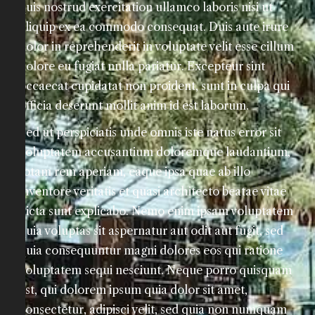
quis nostrud exercitation ullamco laboris nisi ut
aliquip ex ea commodo consequat. Duis aute irure
dolor in reprehenderit in voluptate velit esse cillum
dolore eu fugiat nulla pariatur. Excepteur sint
occaecat cupidatat non proident, sunt in culpa qui
officia deserunt mollit anim id est laborum.
Sed ut perspiciatis unde omnis iste natus error sit
voluptatem accusantium doloremque laudantium,
totam rem aperiam, eaque ipsa quae ab illo
inventore veritatis et quasi architecto beatae vitae
dicta sunt explicabo. Nemo enim ipsam voluptatem
quia voluptas sit aspernatur aut odit aut fugit, sed
quia consequuntur magni dolores eos qui ratione
voluptatem sequi nesciunt. Neque porro quisquam
est, qui dolorem ipsum quia dolor sit amet,
consectetur, adipisci velit, sed quia non numquam