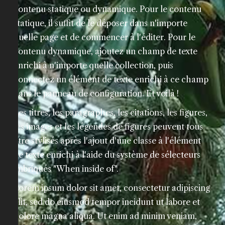
contenu statique ou dynamique. Pour le contenu
statique, il suffit de le déposer dans n'importe
quelle page et de commencer à l'éditer. Pour le
contenu dynamique, ajoutez un champ de texte
enrichi à n'importe quelle collection, puis
connectez un élément de texte enrichi à ce champ
dans le panneau de configuration. Et voilà !
Les titres, les paragraphes, les citations, les figures,
les images et les légendes de figures peuvent tous
être stylisés après l'ajout d'une classe à l'élément
de texte enrichi à l'aide du système de sélecteurs
imbriqués "When inside of".
Lorem ipsum dolor sit amet, consectetur adipiscing
elit, sed do eiusmod tempor incidunt ut labore et
dolore magna aliqua. Ut enim ad minim veniam,