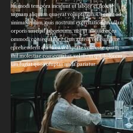
eius modi tempora incidunt ut labore et dolore
magnam aliquam quaerat voluptatem. Ut enim ad
minima veniam, quis nostrum exercitationem ullam
corporis suscipit laboriosam, nisi ut aliquid ex ea
commodi consequatur ? Quis autem vel eum iure
reprehenderit qui in ea voluptate velit esse quam
nihil molestiae consequatur, vel illum qui dolorem
eum fugiat quo voluptas nulla pariatur.